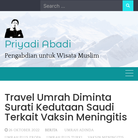
Skip
Search
to
for:
content
Priyadi Abadi
Pengabdian untuk Wisata Muslim
Travel Umrah Diminta
Surati Kedutaan Saudi
Terkait Vaksin Meningitis
26 OKTOBER 2022
BERITA
UMRAH ADINDA
UMRAH PLUS EROPA
UMRAH PLUS TURKI
VAKSIN MENINGITIS