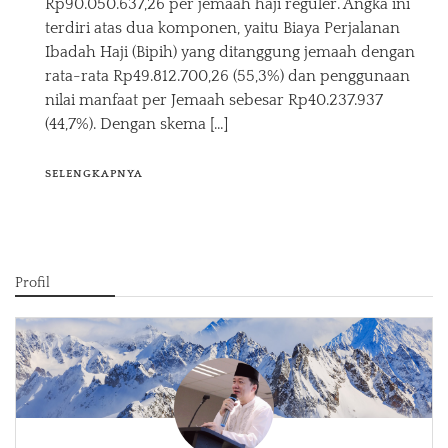
Rp90.050.637,26 per jemaah haji reguler. Angka ini
terdiri atas dua komponen, yaitu Biaya Perjalanan
Ibadah Haji (Bipih) yang ditanggung jemaah dengan
rata-rata Rp49.812.700,26 (55,3%) dan penggunaan
nilai manfaat per Jemaah sebesar Rp40.237.937
(44,7%). Dengan skema […]
SELENGKAPNYA
Profil