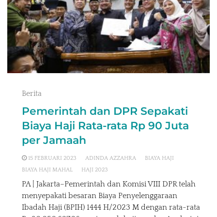
Berita
Pemerintah dan DPR Sepakati
Biaya Haji Rata-rata Rp 90 Juta
per Jamaah
15 FEBRUARI 2023
ADINDA AZZAHRA
BIAYA HAJI
BIAYA HAJI MAHAL
HAJI 2023
PA | Jakarta–Pemerintah dan Komisi VIII DPR telah
menyepakati besaran Biaya Penyelenggaraan
Ibadah Haji (BPIH) 1444 H/2023 M dengan rata-rata