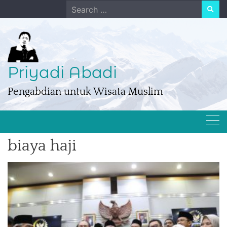
Skip
Search
to
for:
content
Priyadi Abadi
Pengabdian untuk Wisata Muslim
biaya haji