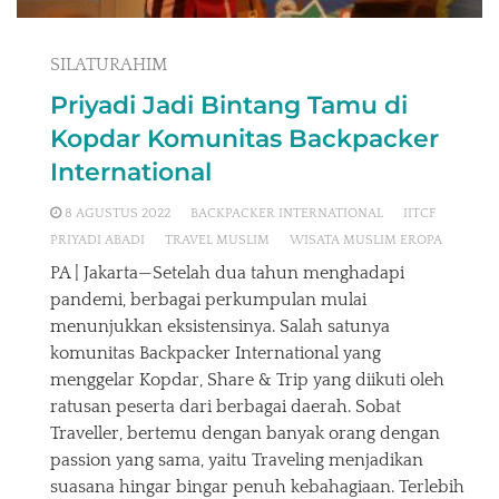
SILATURAHIM
Priyadi Jadi Bintang Tamu di
Kopdar Komunitas Backpacker
International
8 AGUSTUS 2022
BACKPACKER INTERNATIONAL
IITCF
PRIYADI ABADI
TRAVEL MUSLIM
WISATA MUSLIM EROPA
PA | Jakarta—Setelah dua tahun menghadapi
pandemi, berbagai perkumpulan mulai
menunjukkan eksistensinya. Salah satunya
komunitas Backpacker International yang
menggelar Kopdar, Share & Trip yang diikuti oleh
ratusan peserta dari berbagai daerah. Sobat
Traveller, bertemu dengan banyak orang dengan
passion yang sama, yaitu Traveling menjadikan
suasana hingar bingar penuh kebahagiaan. Terlebih