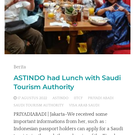
Berita
ASTINDO had Lunch with Saudi
Tourism Authority
17 AGUSTUS 2022
ASTINDO
IITCF
PRIYADI ABADI
SAUDI TOURISM AUTHORITY
VISA ARAB SAUDI
PRIYADIABADI | Jakarta–We received some
important informations from her, such as :
Indonesian passport holders can apply for a Saudi