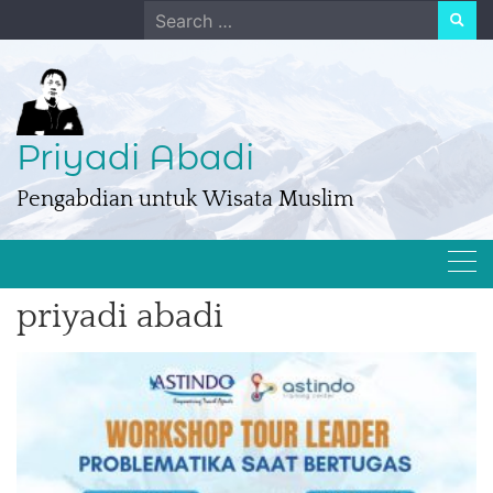
Skip
Search
to
for:
content
Priyadi Abadi
Pengabdian untuk Wisata Muslim
priyadi abadi