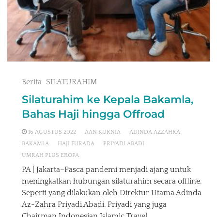
Berita
SILATURAHIM
Silaturahim ke Kepala Bakamla,
Bahas Haji hingga Offroad
16 AGUSTUS 2022
AAN KURNIA
ADINDA AZZAHRA
BAKAMLA
HAJI FURADA
PRIYADI ABADI
UMRAH PLUS EROPA
PA | Jakarta–Pasca pandemi menjadi ajang untuk
meningkatkan hubungan silaturahim secara offline.
Seperti yang dilakukan oleh Direktur Utama Adinda
Az-Zahra Priyadi Abadi. Priyadi yang juga
Chairman Indonesian Islamic Travel