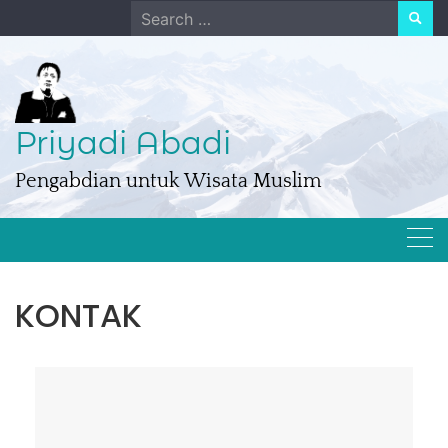
Skip
Search
to
for:
content
Priyadi Abadi
Pengabdian untuk Wisata Muslim
KONTAK